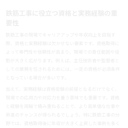
囲
鉄筋工事に役立つ資格と実務経験の重
鉄筋工事における昇進と資格の直接的な関
要性
係
鉄筋工事の現場でキャリアアップや年収向上を目指す
鉄筋工事資格が年収アップにつながる仕組
際、資格と実務経験は欠かせない要素です。資格取得に
み
よって専門性や信頼性が高まり、現場での責任範囲や役
鉄筋工事で主任技術者になるための資格要
割が大きく広がります。例えば、主任技術者や監督者と
件
しての業務を任されるためには、一定の資格が必須条件
登録鉄筋基幹技能者を目指す道筋とは
となっている場合が多いです。
鉄筋工事で登録鉄筋基幹技能者を目指すに
加えて、実務経験は資格受験の前提となるだけでなく、
は
現場での応用力や対応力を養う意味でも重要です。資格
登録鉄筋基幹技能者の受験資格と必要経験
と経験を両輪で積み重ねることで、より高単価な仕事や
鉄筋工事で基幹技能士試験に合格するコツ
昇進のチャンスが得られるでしょう。特に鉄筋工事の分
登録鉄筋基幹技能者更新講習のポイント解
野では、資格取得後に年収が大きく上昇した事例も多く
説