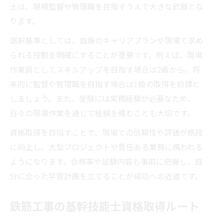
士は、現場監督や管理職を目指すうえで大きな武器とな
資格取得による年収アップ実現のポイント
ります。
鉄筋工事資格取得で高年収を目指す戦略
選択基準としては、自身のキャリアプランや現場で求め
鉄筋施工技能士合格が収入増に直結する理
られる役割を明確にすることが重要です。例えば、現場
由
作業員としてスキルアップを目指す場合は2級から、将
鉄筋工事の認定資格で昇給事例が多い理由
来的に監督や管理職を目指す場合は1級の取得を目標と
鉄筋工事資格保有者が市場価値を高める方
しましょう。また、受験には実務経験が必要なため、
法
日々の現場作業を通じて経験を積むことも大切です。
鉄筋工事で年収アップに必要な資格の選び
資格取得を目指すことで、現場での信頼性や評価が格段
方
に向上し、大型プロジェクトや責任ある業務に携われる
ようになります。合格率や試験内容も事前に把握し、自
分に合った学習計画を立てることが成功への近道です。
鉄筋工事の基幹技能士資格取得ルート