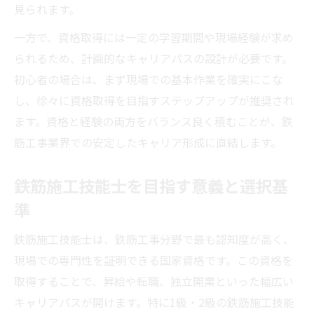
見られます。
登録鉄筋基幹技能者の試験問題対策法とは
一方で、資格取得には一定の学習期間や現場経験が求め
国家資格で現場の役割が広がる仕組み
られるため、計画的なキャリアパスの設計が必要です。
鉄筋工事における国家資格取得の重要性
初心者の場合は、まず現場での基本作業を確実にこな
鉄筋施工技能士は国家資格で信頼を得る
し、徐々に資格取得を目指すステップアップが推奨され
国家資格が鉄筋工事現場の役割拡大に直結
ます。資格と経験の両方をバランス良く積むことが、鉄
鉄筋工事で管理職を目指すための国家資格
筋工事業界での安定したキャリア形成に直結します。
鉄筋工事の国家資格取得で業務範囲が拡大
鉄筋施工技能士を目指す意義と選択基
鉄筋施工技能士合格を目指す勉強法を伝授
準
鉄筋工事の技能士合格率を上げる勉強法
鉄筋施工技能士1級合格のための対策方法
鉄筋施工技能士は、鉄筋工事分野で最も認知度が高く、
現場での専門性を証明できる国家資格です。この資格を
鉄筋施工技能士3級から1級へのステップ
取得することで、昇給や転職、独立開業といった幅広い
鉄筋工事試験問題を活用した実践的学習法
キャリアパスが開けます。特に1級・2級の鉄筋施工技能
鉄筋工事資格試験の過去問活用術とは