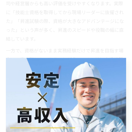
司や経営層からも高い評価を受けやすくなります。実際
に「技能士資格を取得してから現場リーダーに抜擢され
た」「昇進試験の際、資格が大きなアドバンテージにな
った」という声が多く、昇進のスピードや役職の幅に直
結しています。
一方で、資格がないまま実務経験だけで昇進を目指す場
合、一定の壁にぶつかることが多いです。特に大規模現
場や元請け企業での管理職には、資格保持が必須要件と
なることが多いため、早い段階で計画的に資格取得を目
指すことが現実的なキャリア戦略となります。
鉄筋工事資格が年収アップにつながる
仕組み
鉄筋工事における認定資格の取得は、年収アップに直結