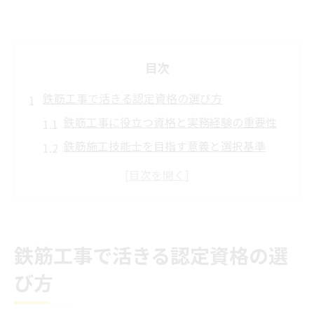
目次
鉄筋工事で活きる認定資格の選び方
鉄筋工事に役立つ資格と実務経験の重要性
鉄筋施工技能士を目指す意義と選択基準
鉄筋工事の基幹技能士資格取得ルート解説
鉄筋工事現場で評価される技能士の特徴
鉄筋工事に適した資格選択のポイント解説
キャリアアップに資格取得が欠かせない理由
鉄筋工事で活きる認定資格の選
鉄筋工事の資格が現場キャリアを左右する
び方
理由
資格取得で広がる鉄筋工事の仕事と責任範