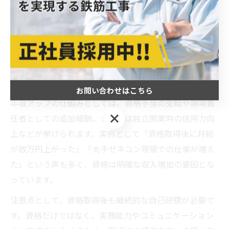
する大きな要素です。その理由は、資格保有者が現場で
の責任ある役割を担えるようになり、手当や昇給、より
高単価な案件への参画が可能になるからです。特に鉄筋
施工技能士1級や登録鉄筋基幹技能者の資格を取得した
場合、現場監督や管理職への登用が進み、年収も大きく
上昇する傾向にあります。
お問い合わせはこちら
年収アップの仕組みとしては、資格手当の支給や現場責
お問い合わせはこちら
任者としての追加報酬、さらには独立開業時の信用力向
上などが挙げられます。実例として「資格取得後に月給
が数万円上がった」「大手ゼネコン現場での仕事が増え
た」という声も多く、資格は明確な収入増加の要因とな
っています。
注意点として、資格取得後も継続的な自己研鑽が必要で
す。資格だけではなく、実務能力やコミュニケーション