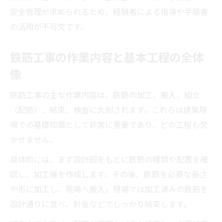
鉄筋工事現場で重要な作業手順の流れ
安全管理が求められるため、経験者による指導や手順書
鉄筋工事で押さえるべき配筋と組立の手順
の活用が不可欠です。
鉄筋工事の実際の手順を現場目線で解説
鉄筋工事の作業内容と基本工程の全体
鉄筋工事の配筋・組立で求められる手順
像
鉄筋組立作業手順書でわかる鉄筋工事現場
作業の流れで見極める鉄筋工の適性
鉄筋工事の主な作業内容は、鉄筋の加工、搬入、組立
鉄筋工事の作業内容でわかる適性のポイン
（配筋）、結束、検査に大別されます。これらは建築現
ト
場での基礎知識として非常に重要であり、どの工程も欠
鉄筋工事に向いている人の特徴と適性判断
かせません。
鉄筋工事がきついと感じる場面と適職の見
具体的には、まず設計図をもとに鉄筋の種類や配置を確
極め
認し、加工帳を作成します。その後、鉄筋を必要な長さ
鉄筋工事の流れから考える適性や必要スキ
や形に加工し、現場へ搬入。現場では加工済みの鉄筋を
ル
設計通りに並べ、針金などでしっかり結束します。
鉄筋工事の仕事内容と適性の関係性を解説