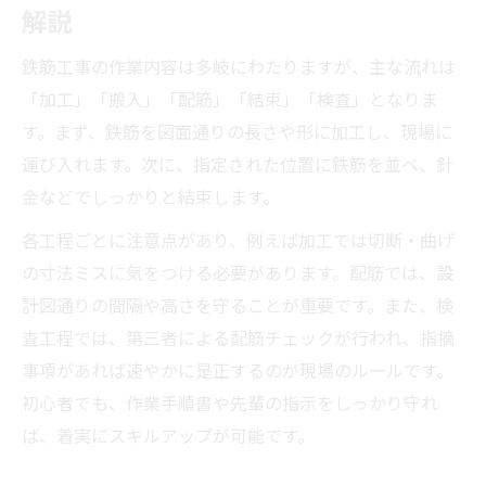
解説
鉄筋工事の作業内容は多岐にわたりますが、主な流れは
「加工」「搬入」「配筋」「結束」「検査」となりま
す。まず、鉄筋を図面通りの長さや形に加工し、現場に
運び入れます。次に、指定された位置に鉄筋を並べ、針
金などでしっかりと結束します。
各工程ごとに注意点があり、例えば加工では切断・曲げ
の寸法ミスに気をつける必要があります。配筋では、設
計図通りの間隔や高さを守ることが重要です。また、検
査工程では、第三者による配筋チェックが行われ、指摘
事項があれば速やかに是正するのが現場のルールです。
初心者でも、作業手順書や先輩の指示をしっかり守れ
ば、着実にスキルアップが可能です。