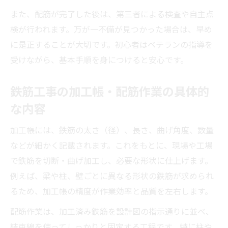
また、配筋が完了した後は、第三者による検査や自主点
検が行われます。万が一不備が見つかった場合は、早め
に是正することが大切です。初心者はベテランの指導を
受けながら、基本手順を身につけると安心です。
鉄筋工事の加工帳・配筋作業の具体的
な内容
加工帳には、鉄筋の太さ（径）、長さ、曲げ角度、数量
などが細かく記載されます。これをもとに、現場や工場
で鉄筋を切断・曲げ加工し、必要な形状に仕上げます。
例えば、梁や柱、壁ごとに異なる形状の鉄筋が求められ
るため、加工帳の精度が作業効率と品質を左右します。
配筋作業は、加工済み鉄筋を設計図の指示通りに並べ、
結束線を使ってしっかりと固定する工程です。特に柱や