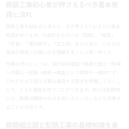
鉄筋工事初心者が押さえるべき基本用
語と流れ
鉄筋工事を始めるにあたり、まず押さえておきたい基本
用語があります。代表的なものには「配筋」「結束」
「定着」「重ね継手」「加工帳」などがあり、これらの
意味や現場での使い方を理解することが第一歩です。
作業の流れとしては、設計図の確認→鉄筋の加工→現場
への搬入→配筋→結束→検査という順序が一般的です。
それぞれの工程で必要な道具や注意点を把握しておくこ
とで、ミスや事故を防ぐことができます。例えば配筋時
には、鉄筋の間隔や向きを常にチェックしながら作業す
ることが大切です。
鉄筋組立図と配筋工事の基礎知識を身