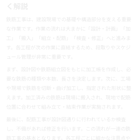
く解説
鉄筋組立図と配筋工事の基礎知識を身につ
ける
鉄筋工事は、建設現場での基礎や構造部分を支える重要
な作業です。作業の流れは大まかに「設計・計画」「加
鉄筋工事の作業内容を基礎から丁寧に解説
工」「搬入」「組立・配筋」「検査・修正」へと進みま
鉄筋工事初心者が知るべき作業手順の流れ
す。各工程が次の作業に直結するため、段取りやスケジ
加工帳から配筋まで鉄筋工事の実務とは
ュール管理が非常に重要です。
加工帳作成から配筋まで鉄筋工事実務を解
まず、設計図や鉄筋組立図をもとに加工帳を作成し、必
説
要な鉄筋の種類や本数、長さを決定します。次に、工場
鉄筋工事の現場実務と加工帳の役割と流れ
や現場で鉄筋を切断・曲げ加工し、指定された形状に整
鉄筋工事における配筋までの手順と注意点
えます。加工済みの鉄筋は現場に搬入され、現地で配筋
鉄筋工事の加工帳・配筋作業の具体的な内
位置に合わせて組み立て・結束作業が実施されます。
容
最後に、配筋工事が設計図通りに行われているか検査
鉄筋組立作業で重要な実務と配筋手順
し、不備があれば修正を行います。この流れが一連の鉄
現場で求められる鉄筋工事の手順とは何か
筋工事の基本となります。各工程ごとに細かな注意点や