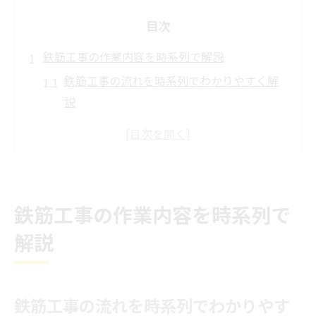
目次
鉄筋工事の作業内容を時系列で解説
鉄筋工事の流れを時系列でわかりやすく解
説
鉄筋工事の作業内容と基本工程の全体像
設計から配筋まで鉄筋工事の流れを整理
鉄筋工事の工程ごとの仕事内容と役割
鉄筋組立作業手順書で見る鉄筋工事の実際
鉄筋工事の作業内容を時系列で
初心者が知るべき鉄筋工事の基礎知識
解説
鉄筋工事の基礎知識と現場での重要ポイン
ト
鉄筋工事初心者が押さえるべき基本用語と
鉄筋工事の流れを時系列でわかりやす
流れ