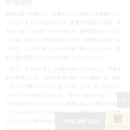
の見極め
鉄筋工事の現場では、作業のきつさを感じる場面がいく
つかあります。代表的なのは、重量物の運搬や真夏・真
冬など厳しい環境下での作業です。長時間立ちっぱなし
や、狭い場所での配筋作業も体力的・精神的な負担とな
ります。これらの厳しい状況を乗り越えられるかが、鉄
筋工事の適職かどうかを見極めるポイントです。
一方で、きついと感じる場面を減らすためには、作業手
順や現場の工夫、適切な休憩の取り方も重要です。自分
に合った作業スタイルを見つけることで、長く続けられ
るかどうかが判断できます。『体力に自信がない』『屋
外作業が苦手』という方は、無理に続けず適職を見極め
ることも大切です。失敗例として、準備不足や体調管理
048-296-2419
の甘さから現場で体調を崩すケースもあるため、自己管
応募はこちら
理能力も重要視されます。