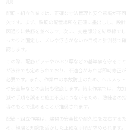
順
配筋・組立作業では、正確な寸法管理と安全意識が不可
欠です。まず、鉄筋の配置場所を正確に墨出しし、設計
図通りに鉄筋を並べます。次に、交差部分を結束線でし
っかりと固定し、ズレや浮きがないか目視と計測器で確
認します。
この際、配筋ピッチやかぶり厚などの基準値を守ること
が法律でも定められており、不適合があれば即時修正が
必要です。また、作業中の事故防止のため、ヘルメット
や安全帯などの装備も徹底します。結束作業では、力加
減や手順を誤ると施工不良につながるため、熟練者の指
導のもとで進めることが推奨されます。
配筋・組立作業は、建物の安全性や耐久性を左右するた
め、経験と知識を活かした正確な手順が求められます。