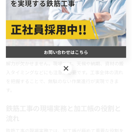
加工が行われます。加工された鉄筋は現場に搬入され、
次に配筋作業へと移ります。配筋とは、加工済みの鉄筋
を設計図通りに組み立て、結束線で固定する工程です。
作業の正確性が建物の強度に直結するため、ミリ単位の
精度と慎重な確認が求められます。
お問い合わせはこちら
この一連の流れには、鉄筋工事の基礎知識や組立図の理
解力が欠かせません。現場では、天候や納期、資材の搬
お問い合わせはこちら
入タイミングなどにも注意が必要です。工事全体の流れ
を把握することで、無駄のない作業進行が実現できま
す。
鉄筋工事の現場実務と加工帳の役割と
流れ
鉄筋工事の現場実務では、加工帳が極めて重要な役割を