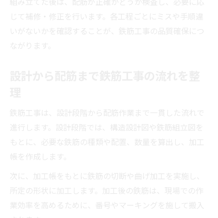
組み立てた後は、配筋が正確かどうか検査し、必要に応
鉄筋工事の現実と将来像を考える
じて補修・修正を行います。各工程ごとにミスや手順違
鉄筋工事の現実と今後のキャリアパスを解
いがないかを確認することが、鉄筋工事の品質確保につ
説
ながります。
鉄筋工事業界の将来性と求められるスキル
設計から配筋まで鉄筋工事の流れを整
鉄筋工事で年収アップを目指すための考え
理
方
鉄筋工事の仕事内容と将来の展望を知る
鉄筋工事は、設計段階から配筋作業まで一貫した流れで
鉄筋工事の現場経験が生むキャリアの可能
進行します。設計段階では、構造設計図や鉄筋組立図を
性
もとに、必要な鉄筋の種類や配置、数量を算出し、加工
帳を作成します。
次に、加工帳をもとに鉄筋の切断や曲げ加工を実施し、
所定の形状に加工します。加工後の鉄筋は、現場での作
業効率を高めるために、番号やマーキングを施して搬入