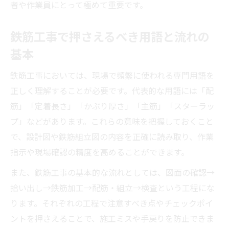
者や作業員にとって極めて重要です。
拾い出しから配筋まで効率化する整理術
鉄筋工事の拾い出しから配筋までの効率化
鉄筋工事で押さえるべき用語と流れの
術
基本
鉄筋工事で役立つ整理法と現場の実践ポイ
鉄筋工事においては、現場で頻繁に使われる専門用語を
ント
正しく理解することが必要です。代表的な用語には「配
拾い出しと配筋手順をつなぐ鉄筋工事の流
筋」「定着長さ」「かぶり厚さ」「主筋」「スターラッ
れ
プ」などがあります。これらの意味を把握しておくこと
鉄筋工事の積算と配筋作業の効率的な進め
で、設計図や鉄筋組立図の内容を正確に読み取り、作業
方
指示や現場確認の精度を高めることができます。
鉄筋工事の現場で使える時短整理テクニッ
また、鉄筋工事の基本的な流れとしては、図面の確認→
ク
拾い出し→鉄筋加工→配筋・組立→検査という工程にな
ります。それぞれの工程で注意すべき点やチェックポイ
ントを押さえることで、施工ミスや手戻りを防止できま