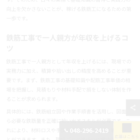
向上を欠かさないことが、稼げる鉄筋工になるための第
一歩です。
鉄筋工事で一人親方が年収を上げるコ
ツ
鉄筋工事で一人親方として年収を上げるには、現場での
実務力に加え、積算や拾い出しの精度を高めることが重
要です。まず、鉄筋工事の基礎知識や配筋工事単価の相
場を把握し、見積もりや材料手配で損をしない体制を作
ることが求められます。
具体的には、鉄筋組立図や作業手順書を活用し、図面か
ら必要な鉄筋量を正確に拾い出すスキルが必要です。こ
048-296-2419
れにより、材料ロスや手戻りを防ぎ、利益率を高めるこ
応募はこちら
とができます。また、現場ごとの単価や作業内容を細か