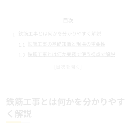
目次
鉄筋工事とは何かを分かりやすく解説
鉄筋工事の基礎知識と現場の重要性
鉄筋工事とは何か実務で使う視点で解説
鉄筋工事で押さえるべき用語と流れの基本
鉄筋工事の現場で役立つ組み方基礎入門
鉄筋工事の配筋工事手順を理解するポイン
ト
鉄筋工事とは何かを分かりやす
拾い出しの意味と流れを実務目線で整理
く解説
鉄筋工事の拾い出しとは何かを工程別に解
説
拾い出しの現場実務と鉄筋工事の効率化の