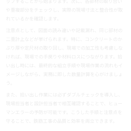
ップすることから始まります。次に、各部材の取り合い
や重複部分をチェックし、実際の現場寸法と整合性が取
れているかを確認します。
注意点として、図面の読み違いや記載漏れ、同じ部材の
二重計上などが挙げられます。特に、コンクリートのか
ぶり厚や定尺材の取り回し、現場での加工性も考慮しな
ければ、現場での手戻りや材料ロスにつながります。拾
い出し時には、最終的な組立手順や現場作業の流れもイ
メージしながら、実務に即した数量計算を心がけましょ
う。
また、拾い出し作業には必ずダブルチェックを導入し、
現場担当者と設計担当者で相互確認することで、ヒュー
マンエラーの予防が可能です。こうした手順と注意点を
守ることで、鉄筋工事の品質と効率を両立できます。