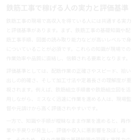
鉄筋工事で稼げる人の実力と評価基準
鉄筋工事の現場で高収入を得ている人には共通する実力
と評価基準があります。まず、鉄筋工事の基礎知識や配
筋工事手順、図面の読み取り能力などが高いレベルで身
についていることが必須です。これらの知識が現場での
作業効率や品質に直結し、信頼される要素となります。
評価基準としては、配筋作業の正確さやスピード、拾い
出しの的確さ、そして加工寸法や定着長さの理解度が重
視されます。例えば、鉄筋組立手順書や鉄筋組立図を活
用しながら、ミスなく迅速に作業を進める人は、現場監
督や元請けから高く評価されやすいです。
一方で、知識や手順が曖昧なまま作業を進めると、再作
業や手戻りが発生し、評価や収入に悪影響を及ぼしま
す。そのため、日々の業務で基礎知識の習得と実践力の