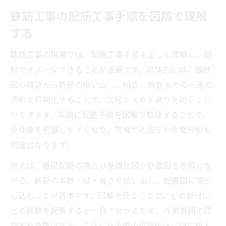
鉄筋工事の配筋工事手順を図解で理解
する
鉄筋工事の現場では、配筋工事手順を正しく理解し、図
解でイメージできることが重要です。具体的には、設計
図の確認から鉄筋の拾い出し、組立、検査までの一連の
流れを可視化することで、工程ミスや手戻りを防ぐこと
ができます。実際に配筋手順を図解で整理することで、
全体像を把握しやすくなり、現場での指示や作業分担も
明確になります。
例えば、基礎配筋の場合は基礎伏図や断面図を参照しな
がら、鉄筋の本数・径・長さを拾い出し、配置図に落と
し込むことが基本です。図解を使うことで、どの部分に
どの鉄筋を配置するか一目で分かるため、作業者間の認
識ずれを防げます。こうした手順の可視化は、特に新人