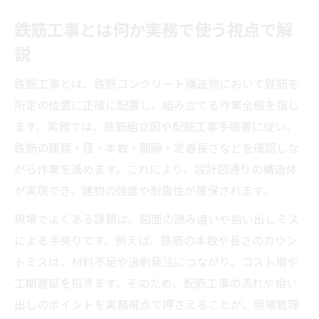
鉄筋組立作業手順書で事故防止と効率化を
鉄筋工事とは何か実務で使う視点で解
実現
説
鉄筋工事と連動する作業手順書の重要ポイ
ント
鉄筋工事とは、鉄筋コンクリート構造物において鉄筋を
鉄筋工事現場で役立つ鉄筋組立作業手順書
所定の位置に正確に配置し、組み立てる作業全般を指し
の実践
ます。実務では、鉄筋組立図や配筋工事手順書に従い、
手順書を活用した鉄筋工事の現場マネジメ
鉄筋の種類・径・本数・間隔・定着長さなどを確認しな
ント
がら作業を進めます。これにより、設計図通りの構造体
が実現でき、建物の強度や耐震性が確保されます。
稼げる鉄筋工事の実力差と評価ポイントとは
鉄筋工事で稼げる人の実力と評価基準
現場でよくある課題は、図面の読み違いや拾い出しミス
による手戻りです。例えば、鉄筋の本数や長さのカウン
鉄筋工事で一人親方が年収を上げるコツ
トミスは、材料不足や過剰発注につながり、コスト増や
鉄筋工事の現場評価と収入アップの秘訣
工期遅延を招きます。そのため、配筋工事の流れや拾い
鉄筋工事で求められる技能と実力差の理由
出しのポイントを実務視点で押さえることが、現場管理
配筋工事単価と鉄筋工事の収入との関係性