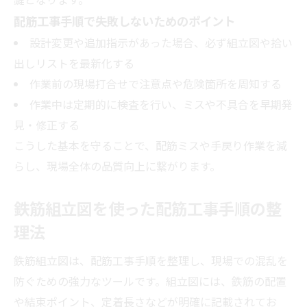
配筋工事手順で失敗しないためのポイント
設計変更や追加指示があった場合、必ず組立図や拾い
出しリストを最新化する
作業前の現場打合せで注意点や危険箇所を周知する
作業中は定期的に検査を行い、ミスや不具合を早期発
見・修正する
こうした基本を守ることで、配筋ミスや手戻り作業を減
らし、現場全体の品質向上に繋がります。
鉄筋組立図を使った配筋工事手順の整
理法
鉄筋組立図は、配筋工事手順を整理し、現場での混乱を
防ぐための強力なツールです。組立図には、鉄筋の配置
や結束ポイント、定着長さなどが明確に記載されてお