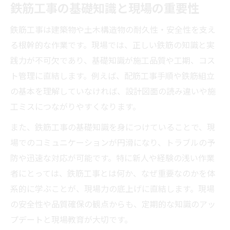
鉄筋工事の基礎知識と現場の重要性
コツ
鉄筋工事は建築物や土木構造物の耐久性・安全性を支え
鉄筋工事で使える拾い出し手順と注意点
る根幹的な作業です。現場では、正しい鉄筋の知識と実
拾い出し作業で鉄筋工事のミスを防ぐ方法
践力が不可欠であり、基礎知識が施工品質や工期、コス
鉄筋工事の積算に役立つ拾い出しの流れ
ト管理に直結します。例えば、配筋工事手順や鉄筋組立
配筋工事手順の基本と現場のコツを紹介
の基本を理解していなければ、設計図面の読み違いや施
鉄筋工事の配筋工事手順を図解で理解する
工ミスにつながりやすくなります。
配筋工事手順と鉄筋工事の現場実務の関係
また、鉄筋工事の基礎知識を身につけていることで、現
鉄筋工事で失敗しない配筋工事手順の極意
場でのコミュニケーションが円滑になり、トラブルの予
鉄筋組立図を使った配筋工事手順の整理法
防や迅速な対応が可能です。特に新人や経験の浅い作業
鉄筋組立 手順に学ぶ鉄筋工事の効率アップ
者にとっては、鉄筋工事とは何か、なぜ重要なのかを体
鉄筋組立作業手順書で品質向上を目指す
系的に学ぶことが、現場力の底上げに直結します。現場
の安全性や品質確保の観点からも、定期的な知識のアッ
鉄筋工事の品質を高める作業手順書の使い
プデートと現場教育が大切です。
方