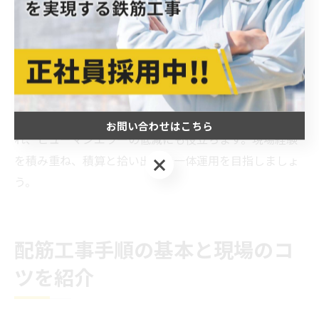
いかを確認することが重要です。拾い出し結果をもと
に、見積書や材料手配リストを作成し、現場への指示や
納品計画に反映させます。積算段階での正確な拾い出し
は、コスト管理や工程管理の精度向上につながります。
また、積算ソフトやエクセルなどのツールを活用するこ
とで、拾い出し結果の集計やチェック作業が効率化さ
お問い合わせはこちら
れ、ヒューマンエラーの低減にも役立ちます。現場経験
を積み重ね、積算と拾い出しの一体運用を目指しましょ
お問い合わせはこちら
う。
配筋工事手順の基本と現場のコ
ツを紹介