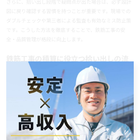
さらに、拾い出し段階で疑問点が出た場合は、必ず設計
図に戻り確認する習慣を持つことが重要です。現場での
ダブルチェックや第三者による監査も有効なミス防止策
です。こうした方法を徹底することで、鉄筋工事の安
全・品質管理が格段に向上します。
鉄筋工事の積算に役立つ拾い出しの流
れ
鉄筋工事の積算は、正確な拾い出しが前提となります。
積算の流れとしては、まず設計図や配筋図から必要な鉄
筋を部位ごとに拾い出し、種類・径・本数・長さを一覧
化します。その後、加工寸法や定尺材の歩留まりを考慮
し、実際に使用する数量を算出します。
この時、各部材の重複や共通部分を整理し、過不足がな