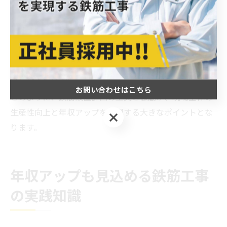
れることで、作業の見える化や工程管理が容易になりま
す。これが現場の士気向上や、クライアントからの信頼
獲得にもつながります。実際、鉄筋設置計画の最適化に
取り組んだ現場では、品質トラブルや再施工の発生件数
が減り、結果的に利益率が向上したという事例も多く報
告されています。
お問い合わせはこちら
このように、鉄筋設置計画の工夫と徹底が、現場全体の
生産性向上と年収アップを実現する大きなポイントとな
お問い合わせはこちら
ります。
年収アップも見込める鉄筋工事
の実践知識