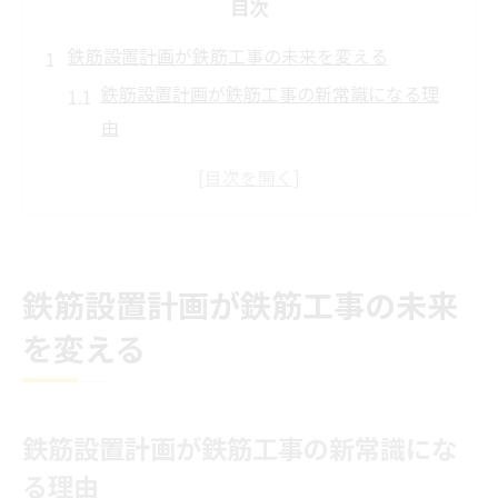
目次
鉄筋設置計画が鉄筋工事の未来を変える
鉄筋設置計画が鉄筋工事の新常識になる理
由
鉄筋工事の現場改善と設置計画の役割
鉄筋設置計画が年収アップに与える影響
施工計画書と鉄筋工事の品質向上戦略
鉄筋工事の将来性を拓く設置計画の工夫
鉄筋設置計画が鉄筋工事の未来
効率化と高品質を両立する鉄筋設置手法
を変える
鉄筋設置計画で工事効率と品質を同時実現
鉄筋工事の手戻り防止と設置手法の工夫
施工計画書でミスゼロを目指す設置ノウハ
鉄筋設置計画が鉄筋工事の新常識にな
ウ
る理由