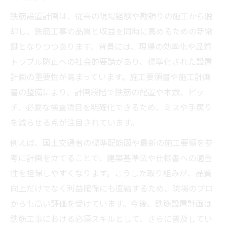
高品質な鉄筋工事を支える設置計画の要点
鉄筋設置計画は、従来の現場経験や勘頼りの施工から脱
鉄筋設置計画が生産性向上に直結する理由
却し、鉄筋工事の品質と収益を同時に高めるための新常
年収アップも見込める鉄筋工事の実践知識
識となりつつあります。背景には、現場の効率化や品質
鉄筋設置計画で年収アップを実現する方法
トラブル防止への社会的要請があり、標準化された設置
鉄筋工事の収益向上に役立つ設置計画の極
計画の重要性が高まっています。施工要領書や施工計画
意
書の整備により、計画段階で鉄筋の配置や本数、ピッ
鉄筋工事で儲かる現場の設置計画活用術
チ、必要な検査項目を明確化できるため、ミスや手戻り
施工計画書作成が収入増加に与える効果
を減らせる点が注目されています。
鉄筋工事の平均年収と設置計画の関係
例えば、国土交通省の標準配筋図や最新の施工要領を参
現場経験を活かす鉄筋設置計画の極意
考に計画を立てることで、建築基準法や仕様書への適合
鉄筋設置計画に現場経験を反映する実践法
性を担保しやすくなります。こうした取り組みが、品質
向上だけでなく利益確保にも直結するため、現場のプロ
鉄筋工事の熟練技を活かす設置計画の工夫
からも高い評価を受けています。今後、鉄筋設置計画は
設置計画の質を高める現場フィードバック
鉄筋工事における必須スキルとして、さらに普及してい
鉄筋工事の改善に役立つ設置計画の事例