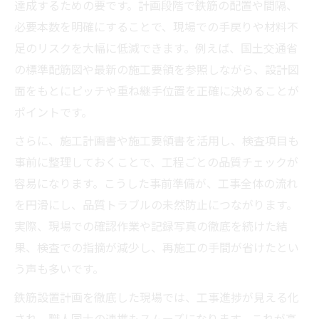
達成するための要です。計画段階で鉄筋の配置や間隔、
必要本数を明確にすることで、現場での手戻りや材料不
足のリスクを大幅に低減できます。例えば、国土交通省
の標準配筋図や最新の施工要領を参照しながら、設計図
面をもとにピッチや重ね継手位置を正確に決めることが
ポイントです。
さらに、施工計画書や施工要領書を活用し、検査項目も
事前に整理しておくことで、工程ごとの品質チェックが
容易になります。こうした事前準備が、工事全体の流れ
を円滑にし、品質トラブルの未然防止につながります。
実際、現場での確認作業や記録写真の徹底を続けた結
果、検査での指摘が減少し、再施工の手間が省けたとい
う声も多いです。
鉄筋設置計画を徹底した現場では、工事進捗が見える化
され、職人同士の連携もスムーズになります。これが高