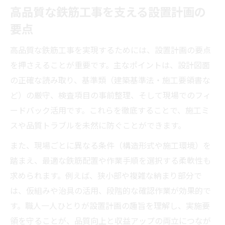
高品質な鉄筋工事を支える設置計画の
要点
高品質な鉄筋工事を実現するためには、設置計画の要点
を押さえることが重要です。主なポイントは、設計図面
の正確な読み取り、基準類（建築基準法・施工要領書な
ど）の厳守、検査項目の事前整理、そして現場でのフィ
ードバック活用です。これらを徹底することで、施工ミ
スや品質トラブルを未然に防ぐことができます。
また、現場ごとに異なる条件（構造形式や施工環境）を
踏まえ、最適な鉄筋配置や作業手順を選択する柔軟性も
求められます。例えば、狭小部や複雑な納まり部分で
は、仮組みや治具の活用、段階的な確認作業が効果的で
す。職人一人ひとりが設置計画の趣旨を理解し、実施要
領を守ることが、品質向上と収益アップの両立につなが