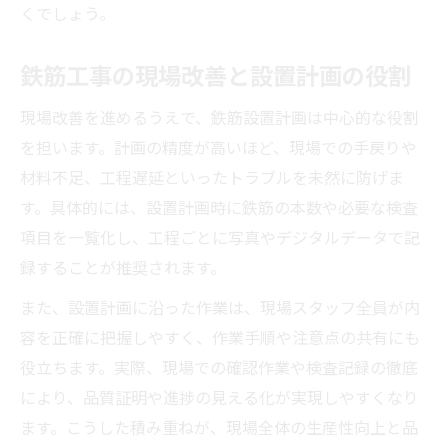
くでしょう。
現場で磨く設置計画の応用力と鉄筋工事
施工計画書作成で鉄筋工事がスムーズに進む
鉄筋工事の現場改善と設置計画の役割
鉄筋設置計画と施工計画書の効果的な連携
現場改善を進めるうえで、鉄筋設置計画は中心的な役割
施工計画書が鉄筋工事の効率化を実現する
を担います。計画の精度が高いほど、現場での手戻りや
鉄筋工事の品質管理に役立つ計画書作成法
材料不足、工程遅延といったトラブルを未然に防げま
鉄筋設置計画を活かした施工計画書の書き
す。具体的には、設置計画時に鉄筋の本数や必要な検査
方
項目を一覧化し、工程ごとに写真やデジタルデータで記
工事計画表で鉄筋工事の進捗を最適化する
録することが推奨されます。
高品質鉄筋工事には設置計画が不可欠な理由
また、設置計画に沿った作業は、現場スタッフ全員が内
鉄筋設置計画が鉄筋工事の品質を左右する
容を正確に把握しやすく、作業手順や注意点の共有にも
建築基準法遵守に役立つ設置計画の重要性
役立ちます。実際、現場での確認作業や検査記録の徹底
鉄筋工事の検査に強い設置計画のポイント
により、品質証明や進捗の見える化が実現しやすくなり
ます。こうした積み重ねが、現場全体の生産性向上と品
施工要領書と連動した鉄筋設置計画の作成