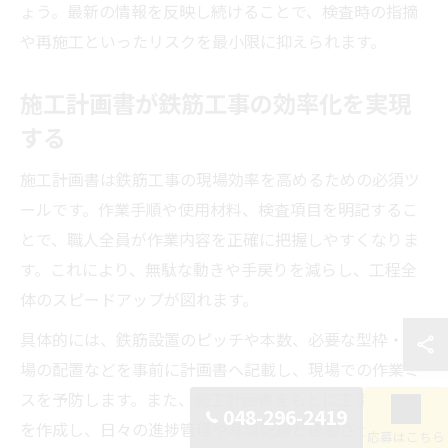
ょう。最新の情報を反映し続けることで、検査時の指摘
や再施工といったリスクを最小限に抑えられます。
施工計画書が鉄筋工事の効率化を実現
する
施工計画書は鉄筋工事の現場効率を高めるための必須ツ
ールです。作業手順や使用材料、検査項目を明記するこ
とで、職人全員が作業内容を正確に把握しやすくなりま
す。これにより、無駄な動きや手戻りを減らし、工程全
体のスピードアップが図れます。
具体的には、鉄筋設置のピッチや本数、必要な型枠・足
場の配置などを事前に計画書へ記載し、現場での作業ミ
スを予防します。また、施工計画書をもとに工事計画表
048-296-2419
を作成し、日々の進捗管理や写真記録と連動させること
応募はこちら