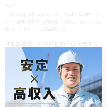
ります。
こうした設置計画の積み重ねが、「選ばれる鉄筋工」と
しての信頼や高評価、高単価案件の受注につながり、結
果として年収アップにも直結します。
鉄筋設置計画が生産性向上に直結する
理由
鉄筋設置計画の巧拙は、工事全体の生産性に直結しま
す。計画段階で必要な鉄筋量や配置、検査ポイントを明
確にしておくことで、現場での材料不足や手戻りが減少
し、無駄な作業を排除できます。これにより、作業効率
が大幅に向上し、工期短縮やコスト削減が実現します。
さらに、デジタルデータや写真による進捗管理を取り入