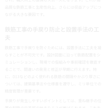
品質な鉄筋工事と生産性向上、さらには収益アップにつ
ながる大きな要因です。
鉄筋工事の手戻り防止と設置手法の工
夫
鉄筋工事で手戻りを防ぐためには、設置手法に工夫を凝
らすことが不可欠です。設計図面に沿って鉄筋配置をシ
ミュレーションし、現場での仮組みや事前確認を徹底す
ることで、間違いの発見と修正が早期に行えます。特
に、D13などのよく使われる鉄筋の間隔やかぶり厚さに
ついては、建築基準法や仕様書を遵守し、ミリ単位での
精度管理が重要です。
手戻りが発生しやすいポイントとしては、重ね継手の位
置や配筋の交差部の納まりミスが挙げられます。これを