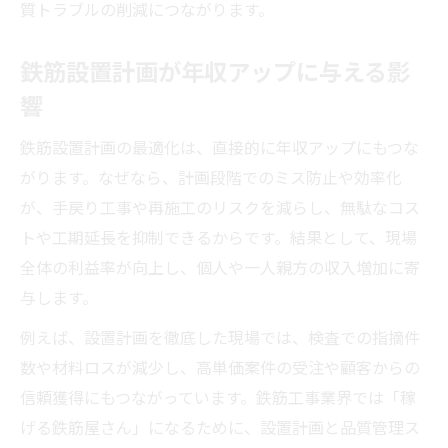
質トラブルの削減につながります。
術
鉄筋工事の信頼性向上に設置計画が効く理
鉄筋設置計画が年収アップに与える影
由
響
鉄筋設置計画の最適化は、直接的に年収アップにもつな
がります。なぜなら、計画段階でのミス防止や効率化
が、手戻り工事や再施工のリスクを減らし、無駄なコス
トや工期延長を抑制できるからです。結果として、現場
全体の利益率が向上し、個人や一人親方の収入増加に寄
与します。
例えば、設置計画を徹底した現場では、検査での指摘件
数や材料ロスが減少し、高単価案件の受注や顧客からの
信頼獲得にもつながっています。鉄筋工事業界では「稼
げる鉄筋屋さん」になるために、設置計画と品質管理ス