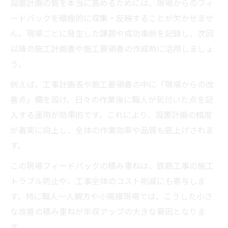
設置計画の質を本当に高めるためには、現場からのフィ
ードバックを積極的に収集・反映することが欠かせませ
ん。現場ごとに発生した課題や成功事例を記録し、次回
以降の施工計画書や施工要領書の作成時に活用しましょ
う。
例えば、工事計画表や施工要領書の中に「現場からの改
善点」欄を設け、日々の作業後に職人が気付いた点を記
入する運用が効果的です。これにより、設置計画の精度
が着実に向上し、全体の作業効率や品質も底上げされま
す。
この現場フィードバックの積み重ねは、鉄筋工事の施工
トラブル防止や、工事全体のコスト削減にも寄与しま
す。特に職人一人親方や小規模現場では、こうした小さ
な改善の積み重ねが年収アップの大きな要因となりま
す。