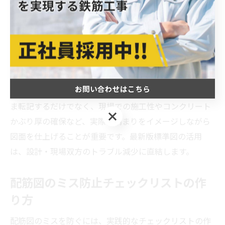
作図時は、標準図に記載された配筋のルールや納まり寸
法を忠実に反映させ、現場固有の条件に合わせて必要な
調整を行います。標準図のPDFやCADデータを活用し、
自社テンプレートに組み込むことで、作図ミスや記載漏
れのリスクを減らすことが可能です。
お問い合わせはこちら
例えば、標準図の主筋配置や補強筋の定着位置をそのま
ま転記するだけでなく、現場での施工性やコンクリート
お問い合わせはこちら
かぶり厚の確保など、実際の納まりをイメージしながら
図面を仕上げることが重要です。最新版標準図の活用
は、設計・現場双方のトラブル減少に直結します。
配筋図のミス防止チェックリストの作
り方
配筋図のミスを防ぐには、実践的なチェックリストの作