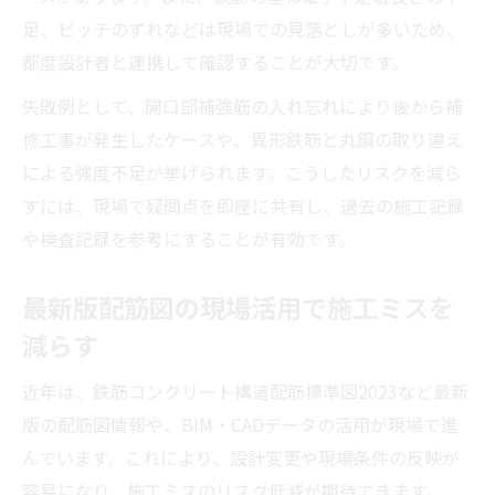
足、ピッチのずれなどは現場での見落としが多いため、
都度設計者と連携して確認することが大切です。
失敗例として、開口部補強筋の入れ忘れにより後から補
修工事が発生したケースや、異形鉄筋と丸鋼の取り違え
による強度不足が挙げられます。こうしたリスクを減ら
すには、現場で疑問点を即座に共有し、過去の施工記録
や検査記録を参考にすることが有効です。
最新版配筋図の現場活用で施工ミスを
減らす
近年は、鉄筋コンクリート構造配筋標準図2023など最新
版の配筋図情報や、BIM・CADデータの活用が現場で進
んでいます。これにより、設計変更や現場条件の反映が
容易になり、施工ミスのリスク低減が期待できます。