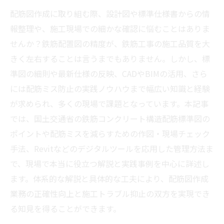
配筋図作成に取り組む際、設計図や標準仕様書からの情
報整理や、施工現場での細かな確認に悩むことはありま
せんか？鉄筋配置図の精度が、鉄筋工事の施工品質を大
きく左右することは言うまでもありません。しかし、標
準図の細則や最新仕様の反映、CADやBIMの活用、さら
には配筋ミス防止の実践ノウハウまで幅広い知識と経験
が求められ、多くの現場で課題となっています。本記事
では、国土交通省の鉄筋コンクリート構造配筋標準図の
ポイントや配筋ミスを減らすための作図・現場チェック
手法、Revitなどのデジタルツールを応用した管理方法ま
で、現場で本当に役立つ解説と実践事例を中心に詳述し
ます。体系的な解説と具体的な工夫により、配筋図作成
業務の正確性向上と施工トラブル抑止の双方を実現でき
る知見を得ることができます。