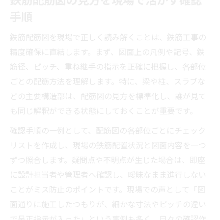
手順
鉄筋配筋図を現場で正しく読み解くことは、鉄筋工事の
精度確保に直結します。まず、図面上の凡例や記号、鉄
筋径、ピッチ、重ね継手の指示を正確に把握し、各部位
ごとの配筋方法を理解します。特に、梁や柱、スラブな
どの主要構造部は、配筋図の見方を標準化し、誰が見て
も同じ解釈ができる状態にしておくことが重要です。
確認手順の一例として、配筋図の各部位ごとにチェック
リストを作成し、現場の鉄筋配置状況と図面内容を一つ
ずつ照合します。疑問点や不明点が生じた場合は、即座
に設計担当者や管理者へ確認し、曖昧なまま進行しない
ことがミス防止のポイントです。現場での声として「図
面通りに施工したつもりが、細かな寸法やピッチの違い
で是正指示が入った」という事例も多く、日々の確認作