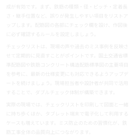
成が有効です。まず、鉄筋の種類・径・ピッチ・定着長
さ・継手位置など、誤りが発生しやすい項目をリストア
ップします。配筋図の各部にチェック欄を設け、作図後
に必ず確認するルールを設定しましょう。
チェックリストは、現場の声や過去のミス事例を反映さ
せて定期的に見直すことがポイントです。国土交通省標
準配筋図や鉄筋コンクリート構造配筋標準図の主要項目
を参考に、最新の仕様変更にも対応できるようアップデ
ートを続けましょう。現場担当者や設計者が共同で活用
することで、ダブルチェック体制が構築できます。
実際の現場では、チェックリストを印刷して図面と一緒
に持ち歩くほか、タブレット端末で電子化して利用する
ケースも増えています。ミス防止のための習慣化が、鉄
筋工事全体の品質向上につながります。