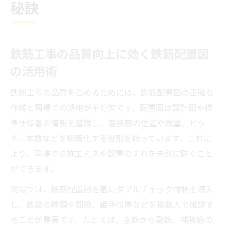
秘訣
減する
国土交通省標準配筋図を現場で生かす具体
例
鉄筋工事の品質向上に効く鉄筋配置図
配筋図作成の基本とミス防止策を解説
の活用術
鉄筋工事を支える配筋図作成の基本手順を
解説
鉄筋工事の品質を高めるためには、鉄筋配置図の正確な
配筋ミスを防ぐための設計図情報整理のコ
作成と現場での活用が不可欠です。配置図は設計図や標
ツ
準仕様書の情報を整理し、各鉄筋の位置や数量、ピッ
鉄筋配筋図の書き方と現場連携のポイント
チ、本数などを明確化する役割を持っています。これに
より、現場での施工ミスや配置のずれを未然に防ぐこと
最新版構造配筋標準図を活用した作図方法
ができます。
配筋図のミス防止チェックリストの作り方
鉄筋工事管理者が実践する図面チェック法
現場では、鉄筋配置図を基にダブルチェック体制を導入
し、鉄筋の種類や間隔、継手位置などを複数人で確認す
鉄筋工事管理者が守るべき図面チェックの
ることが重要です。たとえば、主筋から副筋、補強筋の
基本