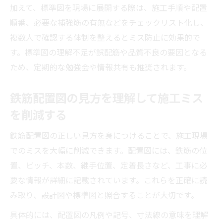
加えて、標準図を現場に展開する際は、施工手順や配置
順番、必要な補強筋の有無などをチェックリスト化し、
複数人で確認する体制を整えるとミス防止に効果的で
す。標準図の理解不足が誤配筋や品質不良の要因となる
ため、定期的な勉強会や情報共有も推奨されます。
鉄筋配置図の見方を理解して施工ミス
を削減する
鉄筋配置図の正しい見方を身につけることで、施工現場
でのミスを大幅に削減できます。配置図には、鉄筋の位
置、ピッチ、本数、継手位置、定着長さなど、工事に必
要な情報が詳細に記載されています。これらを正確に読
み取り、設計図や標準図と照合することが大切です。
具体的には、配置図の凡例や記号、寸法線の意味を理解