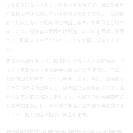
ける基本的なルールと手順を示す資料です。国土交通省
や各自治体が公開している最新版を必ず参照し、設計図
面と比較しながら配筋図を検証します。標準図を活用す
ることで、設計者の意図と現場施工のズレを早期に発見
でき、配筋ミスや手戻りのリスクを大幅に低減できま
す。
実際の検証作業では、標準図に記載された鉄筋種類・ピ
ッチ・定着長さ・重ね継手位置などの基準値と、作成し
た配筋図の内容を一つずつ照合します。特に、梁端部や
スラブの補強筋配置など、標準図で注意喚起されている
部位は重点的に確認しましょう。現場での配筋検査時に
も標準図を携行し、その場で即座に基準値を再確認する
ことで、施工精度が格段に向上します。
鉄筋配筋図の見方を現場で活かす確認