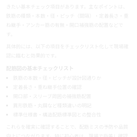
きたい基本チェック項目があります。主なポイントは、
鉄筋の種類・本数・径・ピッチ（間隔）・定着長さ・重
ね継手・アンカー筋の有無・開口補強筋の配置などで
す。
具体的には、以下の項目をチェックリスト化して現場確
認に臨むと効果的です。
配筋図の基本チェックリスト
鉄筋の本数・径・ピッチが設計図通りか
定着長さ・重ね継手位置の確認
開口部・スリーブ周囲の補強筋配置
異形鉄筋・丸鋼など種類違いの明記
標準仕様書・構造配筋標準図との整合性
これらを確実に確認することで、配筋ミスの予防や品質
向上につながります。特に初心者は、現場で指差し確認