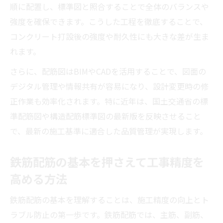
順に配置し、標準図と照合することで全体のバランスや
構造配筋標準図による配筋図検証の実践ポ
強度を確保できます。こうした工程を徹底することで、
イント
コンクリート打設後の強度や耐久性にも大きな差が生ま
鉄筋配筋図の見方を現場で活かす確認手順
れます。
配筋ピッチや主筋径のチェックでミスを防
さらに、配筋図はBIMやCADを活用することで、図面の
ぐ
デジタル管理や情報共有が容易になり、設計変更時の修
国土交通省標準配筋図を使った管理方法
正作業も効率化されます。特に近年は、国土交通省の標
現場で役立つ配筋図の見方と活用の極意
準配筋図や構造配筋標準図の最新版を反映させること
鉄筋配置図の見方を覚えて現場対応力を強
で、最新の施工基準に適合した品質管理が実現します。
化
配筋図の活用ポイントと実践的な読み取り
鉄筋配筋の基本を押さえて工事精度を
術
高める方法
鉄筋工事で役立つ配筋図の基本チェック項
鉄筋配筋の基本を理解することは、施工精度の向上とト
目
ラブル防止の第一歩です。鉄筋配筋では、主筋、副筋、
見落としがちな鉄筋配筋図の注意点を解説