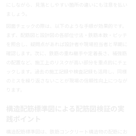
にしながら、見落としやすい箇所の違いにも注意を払い
ましょう。
図面チェックの際は、以下のような手順が効果的です。
まず、配筋図と設計図の各部位寸法・鉄筋本数・ピッチ
を照合し、疑問点があれば設計者や現場担当者と早期に
確認します。次に、鉄筋の重ね継手や定着長さ、補強筋
の配置など、施工上のリスクが高い部分を重点的にチェ
ックします。過去の施工記録や検査記録も活用し、同様
のミスを繰り返さないことが現場の信頼性向上につなが
ります。
構造配筋標準図による配筋図検証の実
践ポイント
構造配筋標準図は、鉄筋コンクリート構造物の配筋にお