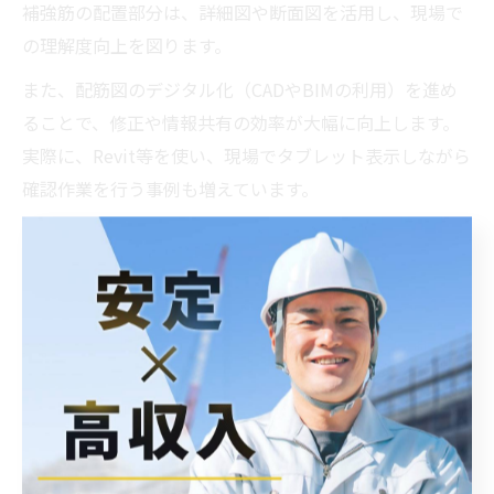
補強筋の配置部分は、詳細図や断面図を活用し、現場で
の理解度向上を図ります。
また、配筋図のデジタル化（CADやBIMの利用）を進め
ることで、修正や情報共有の効率が大幅に向上します。
実際に、Revit等を使い、現場でタブレット表示しながら
確認作業を行う事例も増えています。
最新版構造配筋標準図を活用した作図
方法
最新版の構造配筋標準図を活用することで、設計・施工
の両面で品質と効率を高められます。最新版標準図に
は、近年の耐震基準や施工技術の変化が反映されている
ため、必ず最新版（例：2023年版鉄筋コンクリート構造
配筋標準図）を参照しましょう。