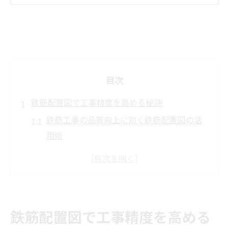
目次
鉄筋配置図で工事精度を高める秘訣
鉄筋工事の品質向上に効く鉄筋配置図の活
用術
鉄筋配筋の基本を押さえて工事精度を高め
る方法
鉄筋コンクリート構造配筋標準図の要点と
注意点
鉄筋配置図で工事精度を高める
鉄筋配置図の見方を理解して施工ミスを削