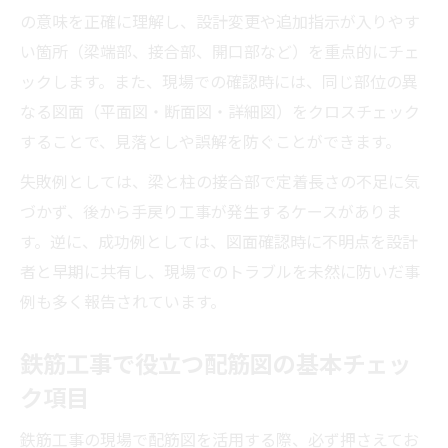
の意味を正確に理解し、設計変更や追加指示が入りやす
い箇所（梁端部、接合部、開口部など）を重点的にチェ
ックします。また、現場での確認時には、同じ部位の異
なる図面（平面図・断面図・詳細図）をクロスチェック
することで、見落としや誤解を防ぐことができます。
失敗例としては、梁と柱の接合部で定着長さの不足に気
づかず、後から手戻り工事が発生するケースがありま
す。逆に、成功例としては、図面確認時に不明点を設計
者と早期に共有し、現場でのトラブルを未然に防いだ事
例も多く報告されています。
鉄筋工事で役立つ配筋図の基本チェッ
ク項目
鉄筋工事の現場で配筋図を活用する際、必ず押さえてお