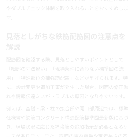
やダブルチェック体制を取り入れることをおすすめしま
す。
見落としがちな鉄筋配筋図の注意点を
解説
配筋図を確認する際、見落としやすいポイントとして
「細部の寸法違い」「現場条件に合わない標準図の流
用」「特殊部位の補強筋配置」などが挙げられます。特
に、設計変更や追加工事が発生した場合、図面の修正漏
れや情報伝達ミスがトラブルの原因となりやすいです。
例えば、基礎・梁・柱の接合部や開口部周辺では、標準
仕様書や鉄筋コンクリート構造配筋標準図最新版に基づ
き、現場状況に応じた補強筋の追加指示が必要となるケ
ースがあります。また、鉄筋の重ね継手や定着長さの不