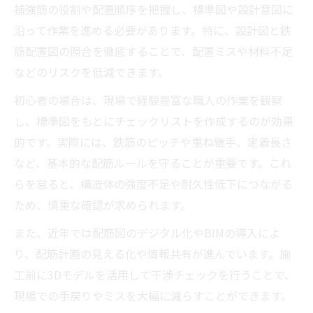
補強筋の役割や配置順序を把握し、標準図や設計意図に
最新版配筋図の現場活用で施工ミスを減ら
沿って作業を進める必要があります。特に、設計図と鉄
す
筋配置図の照合を徹底することで、配置ミスや材料不足
最新版標準図を活かした設計実務の工夫
などのリスクを低減できます。
最新版鉄筋コンクリート構造配筋標準図の
初心者の場合は、現場で経験豊富な職人の作業を観察
活用術
し、標準図をもとにチェックリストを作成するのが効果
設計実務で生かす標準配筋図のポイント整
的です。実際には、鉄筋のピッチや重ね継手、定着長さ
理
など、基本的な配筋ルールを守ることが重要です。これ
鉄筋工事設計時の最新版標準図反映の注意
らを怠ると、構造体の強度不足や耐久性低下につながる
点
ため、慎重な確認が求められます。
構造配筋標準図2023を取り入れる実務ノウ
また、近年では配筋図のデジタル化やBIMの導入によ
ハウ
り、配筋計画の見える化や情報共有が進んでいます。施
鉄筋配筋図作成で標準図を参照するメリッ
工前に3Dモデルを活用して干渉チェックを行うことで、
ト
現場での手戻りやミスを大幅に減らすことができます。
配筋図の書き方と配置のポイントを徹底分析