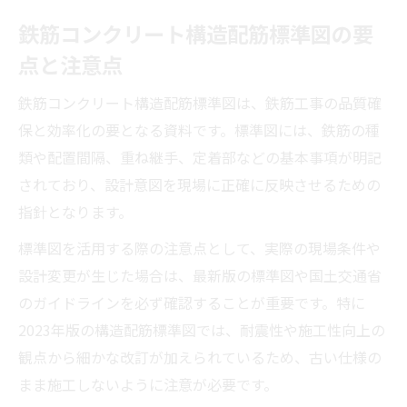
鉄筋コンクリート構造配筋標準図の要
鉄筋工事の精度を上げる配筋図の書き方の
基本
点と注意点
配筋図作成に役立つ構造配筋標準図の使い
鉄筋コンクリート構造配筋標準図は、鉄筋工事の品質確
方
保と効率化の要となる資料です。標準図には、鉄筋の種
鉄筋配筋図の配置ポイントを詳しく解説
類や配置間隔、重ね継手、定着部などの基本事項が明記
効率的な鉄筋配置図の作図手順と注意事項
されており、設計意図を現場に正確に反映させるための
配筋図の書き方を習得して施工品質を維持
指針となります。
標準図を活用する際の注意点として、実際の現場条件や
設計変更が生じた場合は、最新版の標準図や国土交通省
のガイドラインを必ず確認することが重要です。特に
2023年版の構造配筋標準図では、耐震性や施工性向上の
観点から細かな改訂が加えられているため、古い仕様の
まま施工しないように注意が必要です。