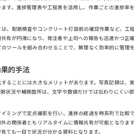
進捗率グラフで鉄筋工事の進行をわかりやすく伝え
ります。進捗管理表や工程表を活用し、作業ごとの進捗率
鉄筋工事の進捗状況を正確に把握するコツ
工事進捗状況をリアルタイムで確認する方法
ては、配筋検査やコンクリート打設前の確認作業など、工
鉄筋工事の進捗を効率よく記録する管理術
報共有が円滑になり、発注者や上司への報告も迅速かつ正
工事進捗状況報告書で現状を的確に伝える工夫
どのツールを組み合わせることで、無理なく効率的に管理
鉄筋工事の進捗状況の違いと注意点を整理
現場で役立つ進捗状況表の作り方と運用ポイント
効果的手法
進捗管理表を活用した効率的な現場管理
化することには大きなメリットがあります。写真記録は、
工事進捗管理表の基本機能と鉄筋工事現場での利点
配筋状況や補強箇所は、文字や数値だけでは伝わりにくい
エクセルで作る鉄筋工事進捗管理表の実践例
進捗管理表で作業効率と報告精度を高める方法
タイミングで定点撮影を行い、進捗の経過を時系列で比較
鉄筋工事の進捗表を活用したトラブル予防策
場外の関係者ともリアルタイムに情報共有が可能となりま
進捗管理表の運用で現場全体の見える化を実現
が見ても一目で状況が分かる資料となります。