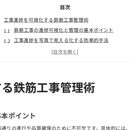
目次
工事進捗を可視化する鉄筋工事管理術
鉄筋工事の進捗可視化と管理の基本ポイント
工事進捗を写真で見える化する効果的手法
鉄筋工事現場で進捗状況を正確に把握するコツ
進捗管理表と鉄筋工事の効率的な活用法
工事進捗管理アプリで鉄筋工事を最適化する方法
現場で役立つ鉄筋工事進捗率計算法
する鉄筋工事管理術
工事進捗率の基本と鉄筋工事への応用方法
鉄筋工事の進捗率計算に便利なエクセル活用術
工事進捗率の読み方と現場での使い方解説
基本ポイント
鉄筋工事進捗率を正しく算出する実践例
画通りの進行や品質確保のために不可欠です。具体的には