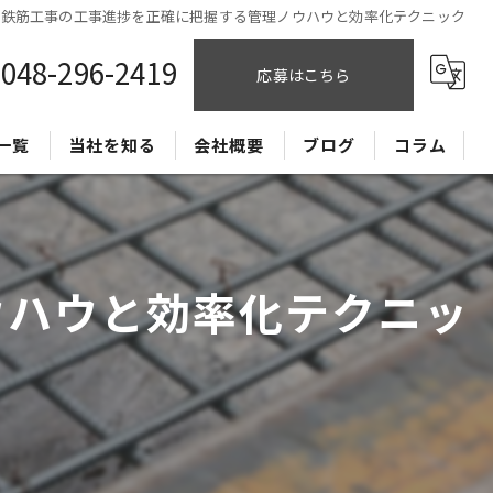
鉄筋工事の工事進捗を正確に把握する管理ノウハウと効率化テクニック
048-296-2419
応募はこちら
一覧
当社を知る
会社概要
ブログ
コラム
CADオペレーター
正社員
ウハウと効率化テクニッ
経験者
未経験
独立