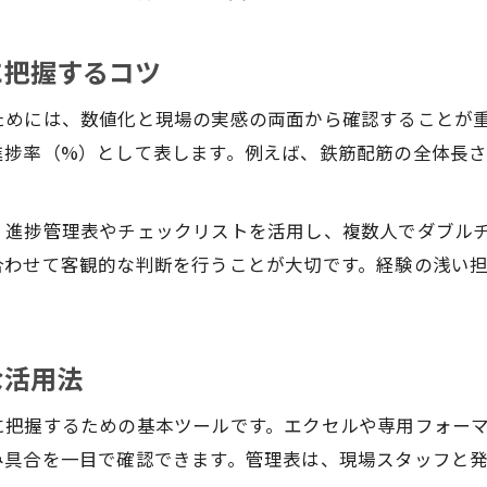
遅延リスクを防ぐ鉄筋工事の進捗確認ポイント
鉄筋工事の進捗確認で遅延を未然に防ぐ方法
に把握するコツ
工事進捗状況報告書を活用したリスク管理術
ためには、数値化と現場の実感の両面から確認することが
鉄筋工事進捗チェックリストの作成と活用ポイント
進捗率（%）として表します。例えば、鉄筋配筋の全体長
進捗遅れを早期発見するための現場管理のコツ
バッファ計画で鉄筋工事の進捗遅延を抑える工夫
、進捗管理表やチェックリストを活用し、複数人でダブル
エクセルで実現する鉄筋工事進捗管理の工夫
合わせて客観的な判断を行うことが大切です。経験の浅い
エクセルを活用した鉄筋工事進捗管理の基本
お問い合わせはこちら
お問い合わせはこちら
工事進捗管理エクセルの便利な自動計算テクニック
鉄筋工事の日々の進捗をエクセルで見える化する方
な活用法
エクセルテンプレートで進捗管理を効率化するコツ
に把握するための基本ツールです。エクセルや専用フォー
工事進捗率の自動集計と報告書作成の実践法
み具合を一目で確認できます。管理表は、現場スタッフと