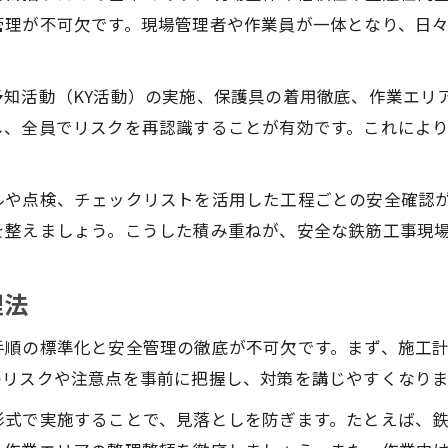
建設現場で役立つ安全管理のノウハウ共有
管理が不可欠です。現場管理者や作業員が一体となり、日
安全施工サイクルから学ぶ事故防止策
鉄筋工事と安全施工サイクルの基本理解
知活動（KY活動）の実施、保護具の着用徹底、作業エリ
安全施工サイクルで事故防止を徹底する方法
し、全員でリスクを再認識することが有効です。これによ
鉄筋工事における安全施工サイクルの活用例
毎日の鉄筋工事で実践する事故防止策
ルや点検、チェックリストを活用した工程ごとの安全確認
安全施工サイクルを現場管理に活かす工夫
を整えましょう。こうした積み重ねが、安全な鉄筋工事現
鉄筋工事現場で役立つ実践的対策集
鉄筋工事現場で実践できる安全対策
理法
施工安全管理を徹底するためのチェックポイント
手順の標準化と安全管理の徹底が不可欠です。まず、施工
鉄筋工事の事故防止に役立つ実践法まとめ
のリスクや注意点を事前に把握し、対策を講じやすくなりま
建設工事現場で使える安全管理の具体策
形式で実施することで、見落としを防ぎます。たとえば、
鉄筋工事の作業工程ごとに有効な安全対策