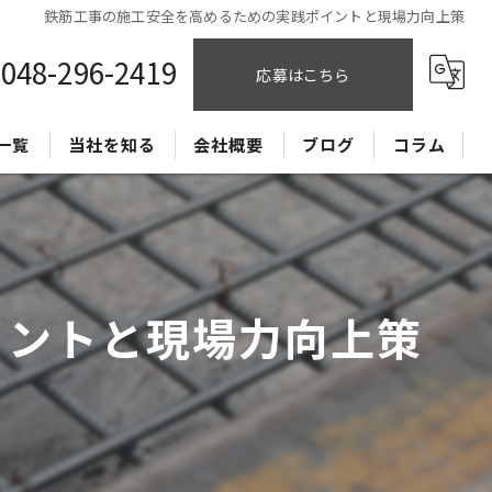
鉄筋工事の施工安全を高めるための実践ポイントと現場力向上策
048-296-2419
応募はこちら
一覧
当社を知る
会社概要
ブログ
コラム
CADオペレーター
正社員
イントと現場力向上策
経験者
未経験
独立