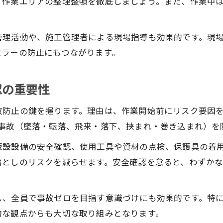
、作業エリアの整理整頓を徹底しましょう。また、作業中
リスクアセスメントが施工安全を強化
。
鉄筋工事で役立つリスクアセスメントの進め方
管理活動や、施工管理者による現場指導も効果的です。現
施工安全向上のためのリスク評価と管理
エラーの防止にもつながります。
鉄筋工事現場での危険予知活動の実践術
リスクアセスメントで事故ゼロへ挑戦する方法
認の重要性
建設現場の安全管理に不可欠なリスク分析
故防止の鍵を握ります。理由は、作業開始前にリスク要因
コミュニケーションで高める現場の安全性
大事故（墜落・転落、飛来・落下、挟まれ・巻き込まれ）を
鉄筋工事現場で重要な安全コミュニケーション
お問い合わせはこちら
お問い合わせはこちら
施工安全を支える現場内の情報共有術
仮設設備の安全確認、使用工具や資材の点検、保護具の着
落としのリスクを減らせます。安全確認を怠ると、わずか
鉄筋工事の事故防止と声かけの効果
現場の安全管理に役立つミーティング活用法
し、全員で事故ゼロを目指す意識づけにも効果的です。特
鉄筋工事現場力を高める報告・連絡・相談
的な観点からも大切な取り組みとなります。