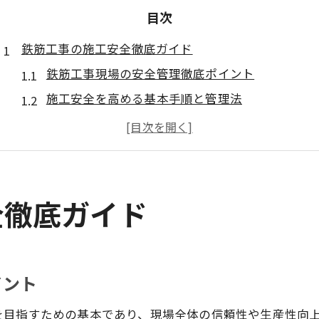
目次
鉄筋工事の施工安全徹底ガイド
鉄筋工事現場の安全管理徹底ポイント
施工安全を高める基本手順と管理法
鉄筋工事における作業前安全確認の重要性
施工安全管理マニュアル実践のコツ
建設業における鉄筋工事のリスク低減策
現場力を伸ばす安全管理の秘訣
全徹底ガイド
鉄筋工事現場力強化に欠かせない安全管理術
施工管理と安全管理で現場力を向上させる
鉄筋工事の安全管理例から学ぶ現場改善策
イント
鉄筋工事における安全教育と現場力の相乗効果
を目指すための基本であり、現場全体の信頼性や生産性向