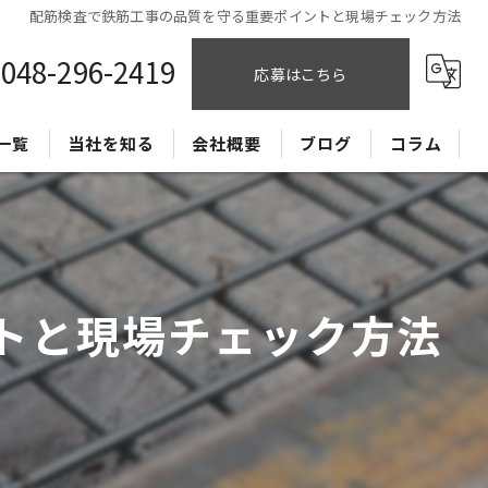
配筋検査で鉄筋工事の品質を守る重要ポイントと現場チェック方法
048-296-2419
応募はこちら
一覧
当社を知る
会社概要
ブログ
コラム
CADオペレーター
正社員
トと現場チェック方法
経験者
未経験
独立