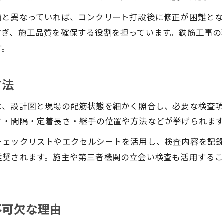
品質管理を強化する配筋検査のポイント集
面と異なっていれば、コンクリート打設後に修正が困難と
鉄筋工事の品質を保つ配筋検査の重要ポイント
防ぎ、施工品質を確保する役割を担っています。鉄筋工事
配筋検査で見落としやすい鉄筋工事の注意点
す。
配筋検査のチェックリストで効率化を図る方法
現場写真を活用した鉄筋工事品質管理のコツ
方法
配筋検査で信頼性を高める現場の工夫とは
は、設計図と現場の配筋状態を細かく照合し、必要な検査
設計図通りの施工を配筋検査で実現する方法
さ・間隔・定着長さ・継手の位置や方法などが挙げられま
設計図との整合性を配筋検査で徹底確認
チェックリストやエクセルシートを活用し、検査内容を記
鉄筋工事の基準を配筋検査で守る実践法
推奨されます。施主や第三者機関の立会い検査も活用する
配筋検査で設計図通りかチェックする着眼点
基礎配筋の寸法検査で誤差を防ぐポイント
配筋検査の記録管理で施工ミスを防止する
不可欠な理由
効率アップに役立つ配筋検査チェックリスト活用術