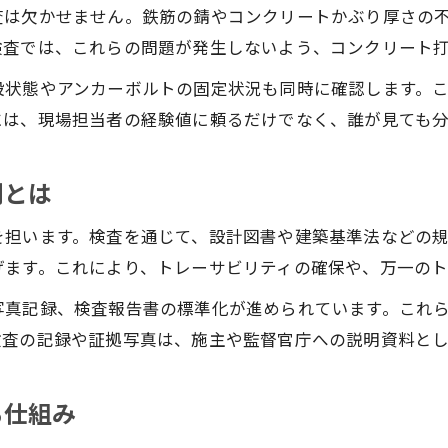
査は欠かせません。鉄筋の錆やコンクリートかぶり厚さの
配筋検査チェックリストで鉄筋工事を効率化
検査では、これらの問題が発生しないよう、コンクリート
現場対応に活きる配筋検査チェックシート活用法
エクセルで作る配筋検査チェックリストの利点
設状態やアンカーボルトの固定状況も同時に確認します。
には、現場担当者の経験値に頼るだけでなく、誰が見ても
配筋検査で手間を減らすチェックリスト運用術
鉄筋工事現場でのチェックリスト作成ポイント
割とは
配筋検査に欠かせない道具と使い方のコツ
鉄筋工事で必須の配筋検査道具と選び方
を担います。検査を通じて、設計図書や建築基準法などの
配筋検査のメジャー・コンベックス活用方法
げます。これにより、トレーサビリティの確保や、万一の
お問い合わせはこちら
お問い合わせはこちら
現場で役立つ配筋検査道具の使い方ポイント
写真記録、検査報告書の標準化が進められています。これ
撮影機材を使った配筋検査の記録術とは
検査の記録や証拠写真は、施主や監督官庁への説明資料とし
配筋検査道具の準備とメンテナンスの注意点
る仕組み