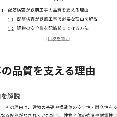
配筋検査が鉄筋工事の品質を支える理由
配筋検査が鉄筋工事で必要な理由を解説
建物の安全性を配筋検査で守る方法
鉄筋工事の耐久性に配筋検査が不可欠な理由
配筋検査が品質管理で果たす役割とは
鉄筋工事で配筋検査が信頼される仕組み
鉄筋工事現場で押さえる配筋検査の基本
事の品質を支える理由
鉄筋工事における配筋検査の基本手順とは
配筋検査の流れと現場対応のポイント
鉄筋工事の基礎配筋を正しくチェックする方法
由を解説
現場で使える配筋検査チェックリスト活用術
す。その理由は、建物の基礎や構造体の安全性・耐久性を
鉄筋工事で配筋検査の注意点を押さえるコツ
異なる配筋がなされていた場合、建物全体の強度や耐震性