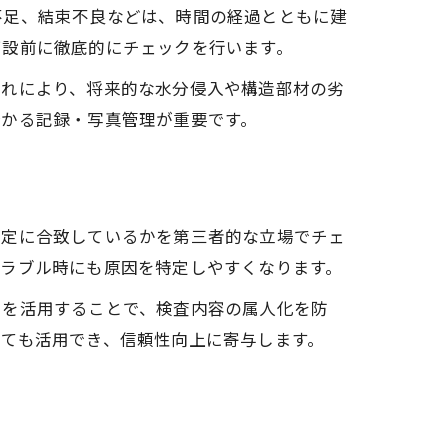
不足、結束不良などは、時間の経過とともに建
打設前に徹底的にチェックを行います。
これにより、将来的な水分侵入や構造部材の劣
分かる記録・写真管理が重要です。
規定に合致しているかを第三者的な立場でチェ
トラブル時にも原因を特定しやすくなります。
らを活用することで、検査内容の属人化を防
ても活用でき、信頼性向上に寄与します。