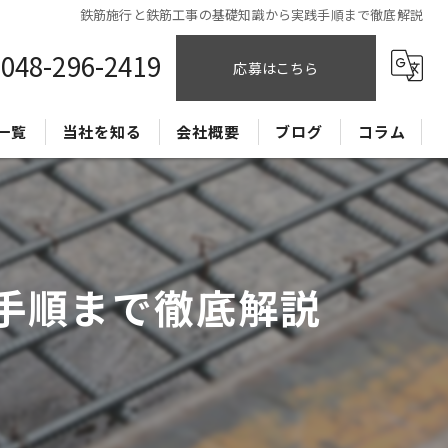
鉄筋施行と鉄筋工事の基礎知識から実践手順まで徹底解説
048-296-2419
応募はこちら
一覧
当社を知る
会社概要
ブログ
コラム
CADオペレーター
正社員
手順まで徹底解説
経験者
未経験
独立