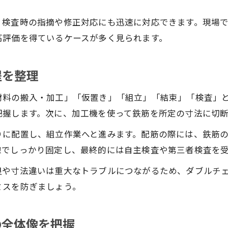
鉄筋工事の作業効率を高める段取り術
、検査時の指摘や修正対応にも迅速に対応できます。現場
鉄筋工事で無駄を省く作業管理のコツ
高評価を得ているケースが多く見られます。
現場で活かせる鉄筋工事の時短テクニック
鉄筋工事における人員配置と役割分担の工夫
程を整理
鉄筋工事の品質維持と効率化を両立する方法
材料の搬入・加工」「仮置き」「組立」「結束」「検査」
技能士資格で広がる鉄筋工のキャリア
把握します。次に、加工機を使って鉄筋を所定の寸法に切
鉄筋工事技能士資格の種類と取得メリット
鉄筋工事技能士3級取得に向けた勉強法
りに配置し、組立作業へと進みます。配筋の際には、鉄筋
お問い合わせはこちら
お問い合わせはこちら
線でしっかり固定し、最終的には自主検査や第三者検査を
鉄筋工事技能士資格が現場で活きる場面
鉄筋施行とキャリアアップをつなぐ資格活用
良や寸法違いは重大なトラブルにつながるため、ダブルチ
ミスを防ぎましょう。
鉄筋工事の年収アップに直結するスキルとは
の全体像を把握