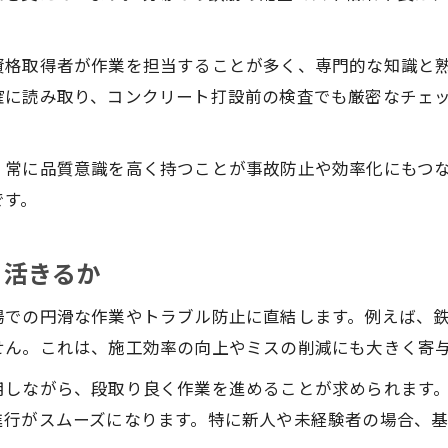
施工図から始める鉄筋工事の手順ガイド
鉄筋工事で不可欠な施工図の読み方とポイント
資格取得者が作業を担当することが多く、専門的な知識と
施工図作成が鉄筋工事の精度に与える影響
確に読み取り、コンクリート打設前の検査でも厳密なチェ
鉄筋組立手順を施工図と照らし合わせて確認
鉄筋工事の手順書活用でミスを防ぐ方法
、常に品質意識を高く持つことが事故防止や効率化にもつ
鉄筋工事における加工帳・施工図の使い方
です。
安全な鉄筋施行へ必要な知識とは
鉄筋工事における安全対策の基本と注意点
う活きるか
鉄筋工事現場でのリスク管理と未然防止策
場での円滑な作業やトラブル防止に直結します。例えば、
鉄筋施行時に守るべき法令と安全基準
せん。これは、施工効率の向上やミスの削減にも大きく寄
鉄筋工事の安全衛生管理と現場実務の要点
用しながら、段取り良く作業を進めることが求められます
鉄筋工事で事故を防ぐための現場教育とは
進行がスムーズになります。特に新人や未経験者の場合、
効率的な鉄筋工事作業の進め方を伝授