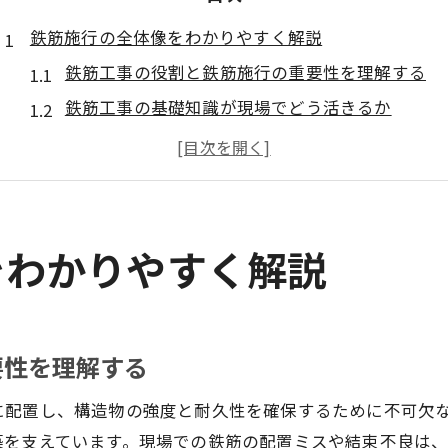
鉄筋施行の全体像をわかりやすく解説
鉄筋工事の役割と鉄筋施行の重要性を理解する
鉄筋工事の基礎知識が現場でどう活きるか
現場における鉄筋施行の基本工程を整理
鉄筋工事の流れを押さえて仕事の全体像を把握
鉄筋工事と鉄筋施行の違いを明確にするポイント
鉄筋工事の基本と現場の流れを紐解く
をわかりやすく解説
鉄筋工事の流れと各工程の具体的な内容
鉄筋工事の現場で守るべき基本ルールとは
鉄筋工事に必要な基礎知識と実践力の両立法
要性を理解する
施工図から配筋まで鉄筋工事の標準作業手順
に配置し、構造物の強度と耐久性を確保するために不可欠
鉄筋工事と鉄骨工事の違いを現場目線で解説
築を支えています。現場での鉄筋の配置ミスや結束不良は